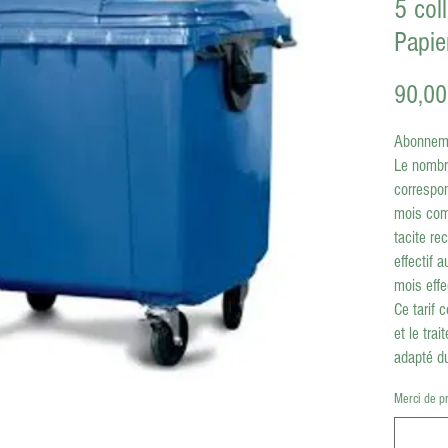
5 col
Papie
90,00
Abonneme
Le nombr
correspo
mois com
tacite re
effectif 
mois effe
Ce tarif 
et le tra
adapté du
lundi, ma
Merci de p
6h00 et 
Ne pas ou