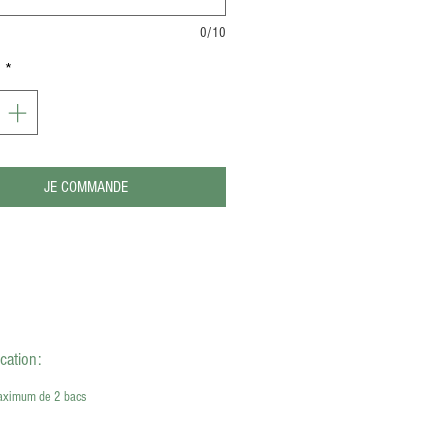
0/10
é
*
JE COMMANDE
cation:
maximum de 2 bacs