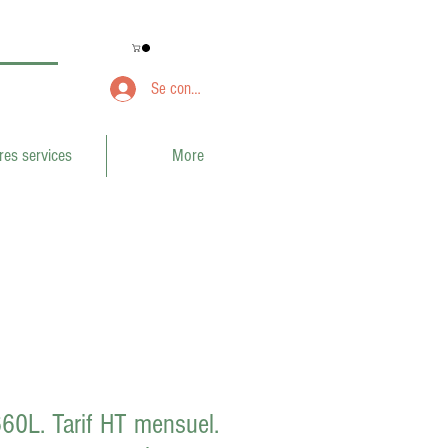
Se connecter
res services
More
60L. Tarif HT mensuel.