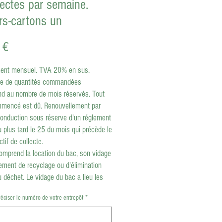
lectes par semaine.
rs-cartons un
Prix
 €
nt mensuel. TVA 20% en sus.
e de quantités commandées
nd au nombre de mois réservés. Tout
mencé est dû. Renouvellement par
conduction sous réserve d'un réglement
au plus tard le 25 du mois qui précède le
ctif de collecte.
comprend la location du bac, son vidage
itement de recyclage ou d'élimination
 déchet. Le vidage du bac a lieu les
rdi, mercredi, jeudi et vendredi entre
réciser le numéro de votre entrepôt
*
10h00 du matin.
blier d'indiquer le numéro de votre